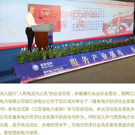
深入践行“人民电业为人民”的企业宗旨，积极履行央企社会责任，国网江
电力有限公司镇江供电分公司于近日成功举办了《服务地方经济社会发展
书》发布仪式暨《江苏省电力条例》学习宣传活动。本次活动旨在系统并
公司在服务地方经济社会发展中的担当与作为，同时深入学习贯彻地方性
法规，提升依法治企、合规经营水平，为地方经济社会高质量发展提供更
、更智慧的电力保障。