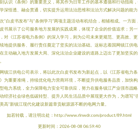
刻认识《条例》的重要意义，将其作为日常工作的基本遵循和行动指南，
学深悟透、融会贯通，切实提升运用法治思维和法治方式解决问题的能力
次“白皮书发布”与“条例学习”两项主题活动有机结合，相辅相成。一方面
皮书展示了公司服务地方发展的实践成果，体现了企业的价值追求；另一
，对《江苏省电力条例》的深入学习，则为公司未来更规范、更高效、更
续地提供服务、履行责任奠定了坚实的法治基础。这标志着国网镇江供电
在主动融入地方发展大局、深化法治企业建设的道路上迈出了更加坚实的
。
网镇江供电公司表示，将以此次白皮书发布为新起点，以《江苏省电力条
》为重要准绳，持续优化电力营商环境，不断提升供电服务品质，加快构
型电力系统，全力保障电力安全可靠供应，努力在服务镇江产业强市战略
动经济社会绿色低碳转型、提升人民生活品质中展现更大作为，为谱写“
美高”新镇江现代化建设新篇章贡献源源不断的电网力量。
如若转载，请注明出处：http://www.rlnwdr.com/product/89.html
更新时间：2026-08-08 06:59:40