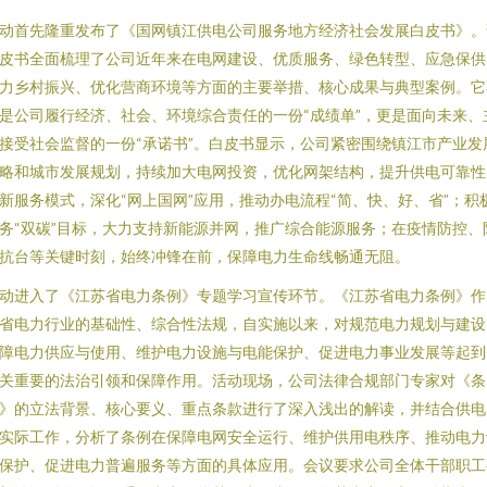
动首先隆重发布了《国网镇江供电公司服务地方经济社会发展白皮书》。
皮书全面梳理了公司近年来在电网建设、优质服务、绿色转型、应急保供
力乡村振兴、优化营商环境等方面的主要举措、核心成果与典型案例。它
是公司履行经济、社会、环境综合责任的一份“成绩单”，更是面向未来、
接受社会监督的一份“承诺书”。白皮书显示，公司紧密围绕镇江市产业发
略和城市发展规划，持续加大电网投资，优化网架结构，提升供电可靠性
新服务模式，深化“网上国网”应用，推动办电流程“简、快、好、省”；积
务“双碳”目标，大力支持新能源并网，推广综合能源服务；在疫情防控、
抗台等关键时刻，始终冲锋在前，保障电力生命线畅通无阻。
动进入了《江苏省电力条例》专题学习宣传环节。《江苏省电力条例》作
省电力行业的基础性、综合性法规，自实施以来，对规范电力规划与建设
障电力供应与使用、维护电力设施与电能保护、促进电力事业发展等起到
关重要的法治引领和保障作用。活动现场，公司法律合规部门专家对《条
》的立法背景、核心要义、重点条款进行了深入浅出的解读，并结合供电
实际工作，分析了条例在保障电网安全运行、维护供用电秩序、推动电力
保护、促进电力普遍服务等方面的具体应用。会议要求公司全体干部职工