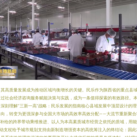
其高质量发展成为推动区域均衡增长的关键。民乐作为陕西省的重点县域
通过社会经济咨询服务赋能决策与实践，成为一条值得探索的有效路径。
深刻理解“三新一高”战略：民乐发展的指南核心县域发展中顶层设计的
导向，转变为更强深参与全国大市场的高效率高效分配——大流节重新聚合
能补给的跨界带动乘维推进、以人为本高素质城市经营之依托的质域，用
行动支杖给予城市规划支持由新制造增强资本的高统筹注入的终结论：因此