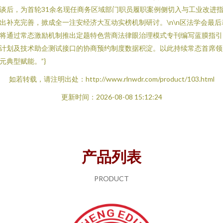
谈后，为首轮31余名现任商务区域部门职员履职案例侧切入与工业改进
出补充完善，掀成全一注安经济大互动实榜机制研讨。\n\n区法学会最后
将通过常态激励机制推出定题特色营商法律眼治理模式专刊编写蓝膜指引
计划及技术助企测试接口的协商预约制度数据积淀。以此持续常态首席领
元典型赋能。”}
如若转载，请注明出处：http://www.rlnwdr.com/product/103.html
更新时间：2026-08-08 15:12:24
产品列表
PRODUCT