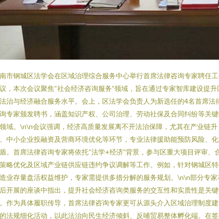
南市钢城区法学会在区域治理综合服务中心举行首席法律咨询专家聘任工
议，本次会议聚焦“社会经济咨询服务”领域，旨在通过专家智库建设提升
法治与经济融合服务水平。会上，区法学会负责人为新选任的4名首席法
询专家颁发聘书，涵盖知识产权、公司治理、劳动社保及合同纠纷等关键
领域。\n\n会议强调，经济高质量发展离不开法治保障，尤其在产业链升
、中小企业投融资及营商环境优化等环节，专业法律援助能预防风险、化
盾。首席法律咨询专家将依托“法学+经济”背景，参与区重大项目评审、
策略优化及区域产业链供应链违约争议调解等工作。例如，针对钢城区特
造业存量盘活权益维护，专家需提供多措分解的服务规划。\n\n部分专家
后开展的座谈中指出，提升社会经济咨询类服务的交互性和实质性是关键
。作为具体履职传导，首席法律咨询专家更可从源头介入区域治理制度建
的法规细化活动，以此法治向民生经济倾斜、反哺贸易整体孵化端。在签