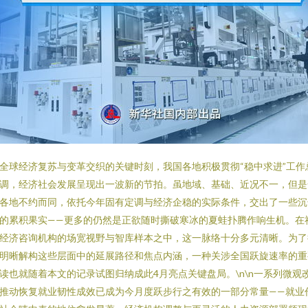
全球经济复苏与变革交织的关键时刻，我国各地积极贯彻“稳中求进”工作
调，经济社会发展呈现出一波新的节拍。虽地域、基础、近况不一，但是
各地不约而同，依托今年固有定调与经济企稳的实际条件，交出了一些沉
的累积果实——更多的仍然是正欲随时撕破寒冰的夏蛙扑腾作响生机。在
经济咨询机构的场宽视野与智库样本之中，这一脉络十分多元清晰。为了
明晰解构这些层面中的延展路径和焦点内涵，一种关涉全国跃旋速率的重
读也就随着本文的记录试图归纳成此4月亮点关键盘局。\n\n一系列微观
推动恢复就业韧性成效已成为今月度跃步行之有效的一部分常量——就业