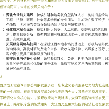
杂多变、对咨询机构的综合能力和创新能力要求更高等挑战。对于江西众
程咨询而言，未来的发展关键在于：
深化专业能力建设
：持续引进和培养复合型咨询人才，构建涵盖经济
工程、法律、环境、社会等多学科的专业团队，并加强在数字经济、
色低碳、乡村振兴等新兴领域的知识储备与研究能力。
强化技术融合应用
：积极利用大数据、人工智能、GIS等现代信息技
术，提升数据分析、模型构建和可视化呈现水平，使咨询成果更加精
准、高效和直观。
拓展服务网络与协同
：在深耕江西本地市场的基础上，积极与省外优
咨询机构、高校科研院所建立合作，吸收先进经验，拓展服务视野，
客户提供更具广度和深度的服务。
坚守质量与信誉生命线
：始终坚持独立、公正、科学的职业操守，以
质量的研究成果和优质的服务体验，赢得市场和客户的长期信赖，树
良好的品牌形象。
##
西众恒工程咨询有限公司的发展历程，是专业化咨询服务助力地方社会经
步的一个缩影。在高质量发展成为时代主题的今天，其角色将愈发重要。
不断强化自身核心能力，紧跟政策与市场脉搏，众恒工程咨询有望在更广
舞台上，继续以专业的智慧服务，为江西乃至更大范围的经济社会繁荣发