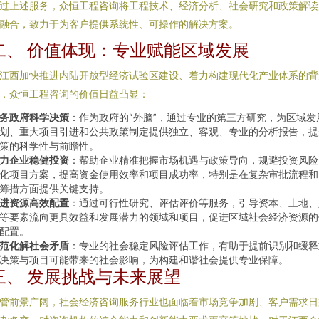
过上述服务，众恒工程咨询将工程技术、经济分析、社会研究和政策解读
融合，致力于为客户提供系统性、可操作的解决方案。
二、 价值体现：专业赋能区域发展
江西加快推进内陆开放型经济试验区建设、着力构建现代化产业体系的背
，众恒工程咨询的价值日益凸显：
务政府科学决策
：作为政府的“外脑”，通过专业的第三方研究，为区域发
划、重大项目引进和公共政策制定提供独立、客观、专业的分析报告，提
策的科学性与前瞻性。
力企业稳健投资
：帮助企业精准把握市场机遇与政策导向，规避投资风险
化项目方案，提高资金使用效率和项目成功率，特别是在复杂审批流程和
筹措方面提供关键支持。
进资源高效配置
：通过可行性研究、评估评价等服务，引导资本、土地、
等要素流向更具效益和发展潜力的领域和项目，促进区域社会经济资源的
配置。
范化解社会矛盾
：专业的社会稳定风险评估工作，有助于提前识别和缓释
决策与项目可能带来的社会影响，为构建和谐社会提供专业保障。
三、 发展挑战与未来展望
管前景广阔，社会经济咨询服务行业也面临着市场竞争加剧、客户需求日