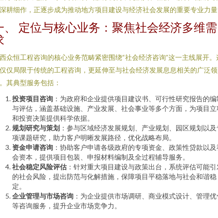
深耕细作，正逐步成为推动地方项目建设与经济社会发展的重要专业力量
一、 定位与核心业务：聚焦社会经济多维需
求
西众恒工程咨询的核心业务范畴紧密围绕“社会经济咨询”这一主线展开。
仅仅局限于传统的工程咨询，更延伸至与社会经济发展息息相关的广泛领
。其典型服务包括：
投资项目咨询
：为政府和企业提供项目建议书、可行性研究报告的编
与评估，涵盖基础设施、产业发展、社会事业等多个方面，为项目立
和投资决策提供科学依据。
规划研究与策划
：参与区域经济发展规划、产业规划、园区规划以及
项课题研究，助力客户明晰发展路径，优化战略布局。
资金申请咨询
：协助客户申请各级政府的专项资金、政策性贷款以及
会资本，提供项目包装、申报材料编制及全过程辅导服务。
社会稳定风险评估
：针对重大项目建设与政策出台，系统评估可能引
的社会风险，提出防范与化解措施，保障项目平稳落地与社会和谐稳
定。
企业管理与市场咨询
：为企业提供市场调研、商业模式设计、管理优
等咨询服务，提升企业市场竞争力。