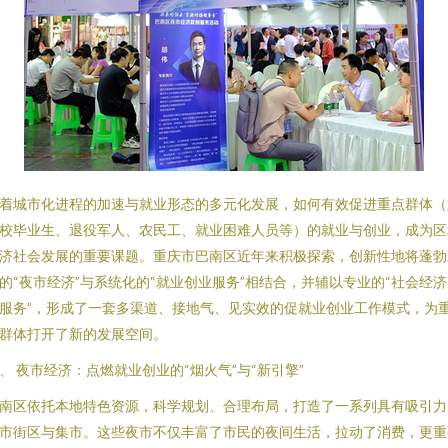
着城市化进程的加速与就业形态的多元化发展，如何有效促进重点群体（
校毕业生、退役军人、农民工、就业困难人员等）的就业与创业，成为区
济社会发展的重要课题。重庆市巴南区近年来积极探索，创新性地将蓬勃
的“夜市经济”与系统化的“就业创业服务”相结合，并辅以专业的“社会经
服务”，形成了一套多渠道、接地气、见实效的促就业创业工作模式，为
群体打开了新的发展空间。
、 夜市经济：点燃就业创业的“烟火气”与“新引擎”
南区依托本地特色资源，科学规划、合理布局，打造了一系列具有吸引力
市街区与集市。这些夜市不仅丰富了市民的夜间生活，拉动了消费，更重