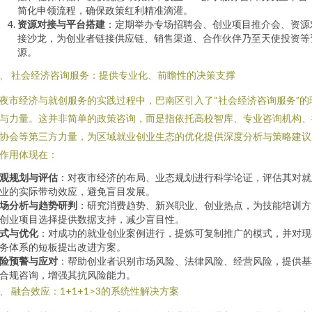
简化申领流程，确保政策红利精准滴灌。
资源对接与平台搭建
：定期举办专场招聘会、创业项目推介会、资源
接沙龙，为创业者链接供应链、销售渠道、合作伙伴乃至天使投资等
源。
、 社会经济咨询服务：提供专业化、前瞻性的决策支撑
夜市经济与就创服务的实践过程中，巴南区引入了“社会经济咨询服务”的
与力量。这并非简单的政策咨询，而是指依托高校智库、专业咨询机构、
协会等第三方力量，为区域就业创业生态的优化提供深度分析与策略建议
作用体现在：
观规划与评估
：对夜市经济的布局、业态规划进行科学论证，评估其对就
业的实际带动效应，避免盲目发展。
场分析与趋势研判
：研究消费趋势、新兴职业、创业热点，为技能培训方
创业项目选择提供数据支持，减少盲目性。
式与优化
：对成功的就业创业案例进行，提炼可复制推广的模式，并对现
务体系的短板提出改进方案。
险预警与应对
：帮助创业者识别市场风险、法律风险、经营风险，提供基
合规咨询，增强其抗风险能力。
、 融合效应：1+1+1>3的系统性解决方案