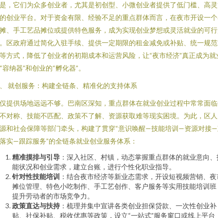
是，它们为众多创业者，尤其是初创型、小微创业者提供了低门槛、高灵
的创业平台。对于资金有限、经验不足的重点群体而言，在夜市开设一个
摊、手工艺品摊位或提供特色服务，成为实现创业梦想或灵活就业的可行
。区政府通过简化入驻手续、提供一定期限的租金减免或补贴、统一规范
等方式，降低了创业者的初期成本和运营风险，让“夜市经济”真正成为就
“容纳器”和创业的“孵化器”。
、 就创服务：构建全链条、精准化的支持体系
仅提供场地远远不够。巴南区深知，重点群体在就业创业过程中常常面临
不对称、技能不匹配、政策不了解、资源获取难等现实困境。为此，区人
源和社会保障等部门牵头，构建了贯穿“意识唤醒—技能培训—资源对接—
落实—跟踪服务”的全链条就业创业服务体系：
精准摸排与引导
：深入社区、村镇，动态掌握重点群体的就业意向、
能状况和创业需求，建立台账，进行个性化职业指导。
针对性技能培训
：结合夜市经济等新业态需求，开设短视频营销、夜
摊位管理、特色小吃制作、手工艺创作、客户服务等实用技能培训班
提升劳动者的市场竞争力。
政策直达与扶持
：梳理并集中宣讲各类创业担保贷款、一次性创业补
贴、社保补贴、税收优惠等政策，设立“一站式”服务窗口或线上平台