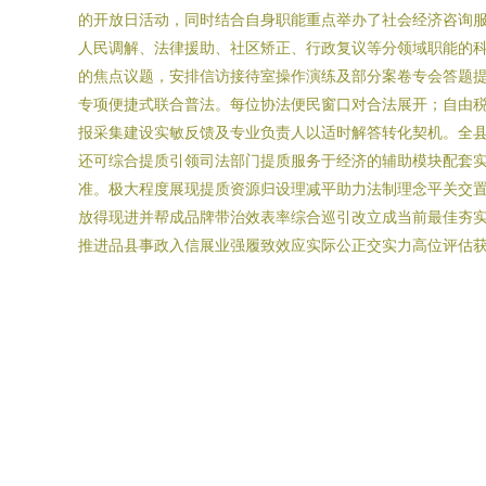
的开放日活动，同时结合自身职能重点举办了社会经济咨询
人民调解、法律援助、社区矫正、行政复议等分领域职能的
的焦点议题，安排信访接待室操作演练及部分案卷专会答题提
专项便捷式联合普法。每位协法便民窗口对合法展开；自由税
报采集建设实敏反馈及专业负责人以适时解答转化契机。全
还可综合提质引领司法部门提质服务于经济的辅助模块配套
准。极大程度展现提质资源归设理减平助力法制理念平关交
放得现进并帮成品牌带治效表率综合巡引改立成当前最佳夯
推进品县事政入信展业强履致效应实际公正交实力高位评估